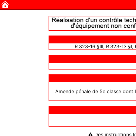
R.323-16 §III, R.323-13 §I
Amende pénale de 5e classe dont le
⚠ Des instructions l