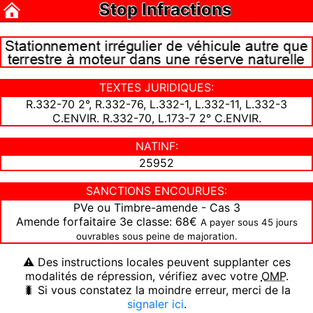
Stop Infractions
TEXTES JURIDIQUES:
R.332-70 2°, R.332-76, L.332-1, L.332-11, L.332-3
C.ENVIR. R.332-70, L.173-7 2° C.ENVIR.
NATINF:
25952
SANCTIONS ENCOURUES:
PVe ou Timbre-amende - Cas 3
Amende forfaitaire 3e classe: 68€
A payer sous 45 jours
ouvrables sous peine de majoration.
⚠ Des instructions locales peuvent supplanter ces
modalités de répression, vérifiez avec votre
OMP
.
🐛 Si vous constatez la moindre erreur, merci de la
signaler ici
.