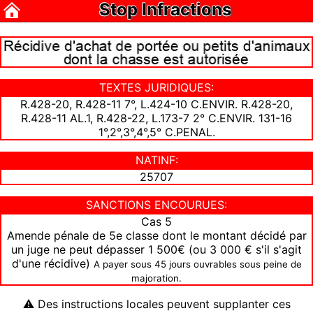
Stop Infractions
TEXTES JURIDIQUES:
R.428-20, R.428-11 7°, L.424-10 C.ENVIR. R.428-20,
R.428-11 AL.1, R.428-22, L.173-7 2° C.ENVIR. 131-16
1°,2°,3°,4°,5° C.PENAL.
NATINF:
25707
SANCTIONS ENCOURUES:
Cas 5
Amende pénale de 5e classe dont le montant décidé par
un juge ne peut dépasser 1 500€ (ou 3 000 € s'il s'agit
d'une récidive)
A payer sous 45 jours ouvrables sous peine de
majoration.
⚠ Des instructions locales peuvent supplanter ces