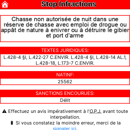
Stop Infractions
TEXTES JURIDIQUES:
L.428-4 §I, L.422-27 C.ENVIR. L.428-4 §I, L.428-14 AL.1,
L.428-18, L.173-7 C.ENVIR.
NATINF:
25562
SANCTIONS ENCOURUES:
Délit
⚠ Effectuez un avis impérativement à l'
O.P.J.
avant toute
interpellation.
🐛 Si vous constatez la moindre erreur, merci de la
signaler ici
.