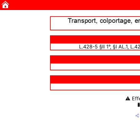
L.428-5 §II 1°, §I AL.1, L.
⚠ Effe
