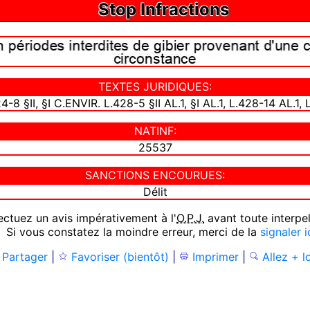
Stop Infractions
TEXTES JURIDIQUES:
424-8 §II, §I C.ENVIR. L.428-5 §II AL.1, §I AL.1, L.428-14 AL.1
NATINF:
25537
SANCTIONS ENCOURUES:
Délit
ctuez un avis impérativement à l'
O.P.J.
avant toute interpel
 Si vous constatez la moindre erreur, merci de la
signaler i
Partager
|
Favoriser (bientôt)
|
Imprimer
|
Allez + l