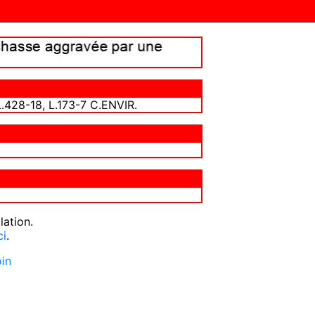
, L.428-18, L.173-7 C.ENVIR.
lation.
ci
.
oin