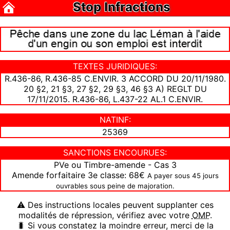
Stop Infractions
TEXTES JURIDIQUES:
R.436-86, R.436-85 C.ENVIR. 3 ACCORD DU 20/11/1980.
20 §2, 21 §3, 27 §2, 29 §3, 46 §3 A) REGLT DU
17/11/2015. R.436-86, L.437-22 AL.1 C.ENVIR.
NATINF:
25369
SANCTIONS ENCOURUES:
PVe ou Timbre-amende - Cas 3
Amende forfaitaire 3e classe: 68€
A payer sous 45 jours
ouvrables sous peine de majoration.
⚠ Des instructions locales peuvent supplanter ces
modalités de répression, vérifiez avec votre
OMP
.
🐛 Si vous constatez la moindre erreur, merci de la