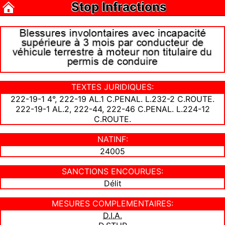
Stop Infractions
TEXTES JURIDIQUES:
222-19-1 4°, 222-19 AL.1 C.PENAL. L.232-2 C.ROUTE.
222-19-1 AL.2, 222-44, 222-46 C.PENAL. L.224-12
C.ROUTE.
NATINF:
24005
SANCTIONS ENCOURUES:
Délit
MESURES COMPLEMENTAIRES:
D.I.A.