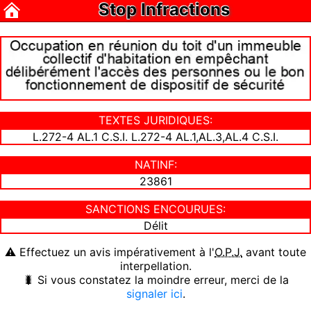
Stop Infractions
TEXTES JURIDIQUES:
L.272-4 AL.1 C.S.I. L.272-4 AL.1,AL.3,AL.4 C.S.I.
NATINF:
23861
SANCTIONS ENCOURUES:
Délit
⚠ Effectuez un avis impérativement à l'
O.P.J.
avant toute
interpellation.
🐛 Si vous constatez la moindre erreur, merci de la
signaler ici
.