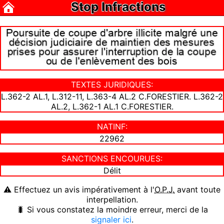
Stop Infractions
TEXTES JURIDIQUES:
L.362-2 AL.1, L.312-11, L.363-4 AL.2 C.FORESTIER. L.362-2
AL.2, L.362-1 AL.1 C.FORESTIER.
NATINF:
22962
SANCTIONS ENCOURUES:
Délit
⚠ Effectuez un avis impérativement à l'
O.P.J.
avant toute
interpellation.
🐛 Si vous constatez la moindre erreur, merci de la
signaler ici
.