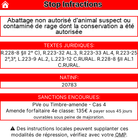
Stop Infractions
TEXTES JURIDIQUES:
R.228-8 §II 2° C), R.223-32 AL.3, R.223-33 AL.4, R.223-25
2°,3°, L.223-9 AL.2, L.223-12 C.RURAL. R.228-8 §II AL.1
C.RURAL.
NATINF:
20783
SANCTIONS ENCOURUES:
PVe ou Timbre-amende - Cas 4
Amende forfaitaire 4e classe: 135€
A payer sous 45 jours
ouvrables sous peine de majoration.
⚠ Des instructions locales peuvent supplanter ces
modalités de répression, vérifiez avec votre
OMP
.