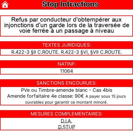
Stop Infractions
TEXTES JURIDIQUES:
R.422-3 §II C.ROUTE. R.422-3 §VI, §VII C.ROUTE.
NATINF:
11064
SANCTIONS ENCOURUES:
PVe ou Timbre-amende blanc - Cas 4bis
Amende forfaitaire 4e classe: 90€
A payer sous 15 jours
ouvrables pour garantir ce montant minoré.
MESURES COMPLEMENTAIRES:
D.I.A.
D.STUP