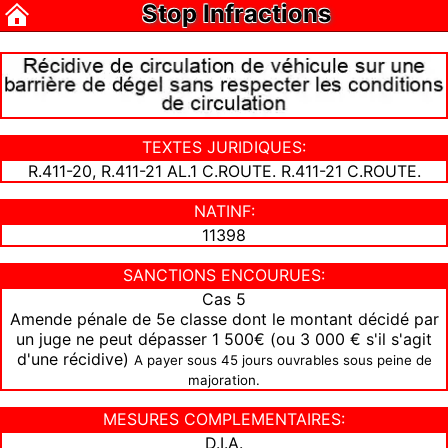
Stop Infractions
TEXTES JURIDIQUES:
R.411-20, R.411-21 AL.1 C.ROUTE. R.411-21 C.ROUTE.
NATINF:
11398
SANCTIONS ENCOURUES:
Cas 5
Amende pénale de 5e classe dont le montant décidé par
un juge ne peut dépasser 1 500€ (ou 3 000 € s'il s'agit
d'une récidive)
A payer sous 45 jours ouvrables sous peine de
majoration.
MESURES COMPLEMENTAIRES:
D.I.A.