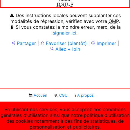
D.STUP
⚠ Des instructions locales peuvent supplanter ces
modalités de répression, vérifiez avec votre
OMP
.
🐛 Si vous constatez la moindre erreur, merci de la
signaler ici
.
Partager
|
Favoriser (bientôt)
|
Imprimer
|
Allez + loin
🔙
Accueil
📃
CGU
ℹ
A propos
En utilisant nos services, vous acceptez nos conditions
générales d'utilisation ainsi que notre politique d'utilisation
des cookies notamment à des fins de statistiques, de
personnalisation et publicitaires.