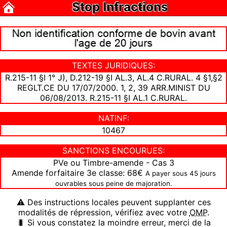
Stop Infractions
TEXTES JURIDIQUES:
R.215-11 §I 1° J), D.212-19 §I AL.3, AL.4 C.RURAL. 4 §1,§2
REGLT.CE DU 17/07/2000. 1, 2, 39 ARR.MINIST DU
06/08/2013. R.215-11 §I AL.1 C.RURAL.
NATINF:
10467
SANCTIONS ENCOURUES:
PVe ou Timbre-amende - Cas 3
Amende forfaitaire 3e classe: 68€
A payer sous 45 jours
ouvrables sous peine de majoration.
⚠ Des instructions locales peuvent supplanter ces
modalités de répression, vérifiez avec votre
OMP
.
🐛 Si vous constatez la moindre erreur, merci de la