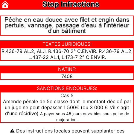
Stop Infractions
TEXTES JURIDIQUES:
R.436-79 AL.2, AL.1, R.436-70 2° C.ENVIR. R.436-79 AL.2,
L.437-22 AL.1, L.173-7 2° C.ENVIR.
NATINF:
7408
SANCTIONS ENCOURUES:
Cas 5
Amende pénale de 5e classe dont le montant décidé par
un juge ne peut dépasser 1 500€ (ou 3 000 € s'il s'agit
d'une récidive)
A payer sous 45 jours ouvrables sous peine de
majoration.
⚠ Des instructions locales peuvent supplanter ces