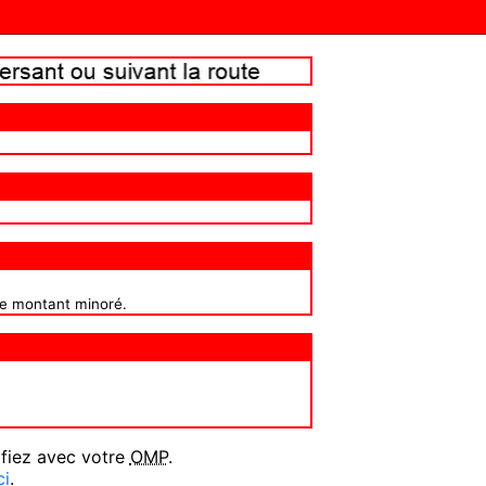
ce montant minoré.
ifiez avec votre
OMP
.
ci
.