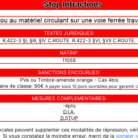
Stop Infractions
TEXTES JURIDIQUES:
R.422-3 §I, §III, §IV C.ROUTE. R.422-3 §VI, §VII C.ROUTE.
NATINF:
11059
SANCTIONS ENCOURUES:
PVe ou Timbre-amende orange - Cas 4bis
aire 4e classe: 90€
A payer sous 15 jours ouvrables pour garantir 
MESURES COMPLEMENTAIRES:
-4pts
D.I.A.
D.STUP
ocales peuvent supplanter ces modalités de répression, vér
 Si vous constatez la moindre erreur, merci de la
signaler i