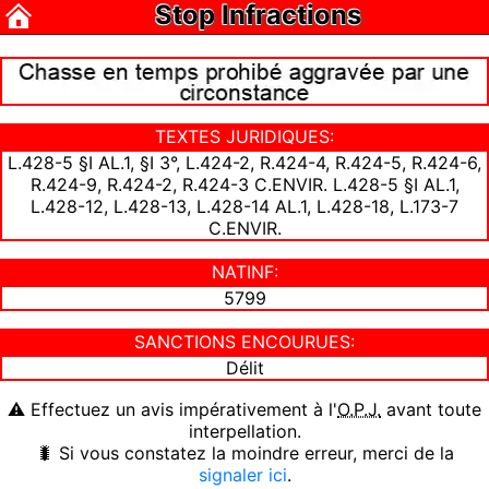
Stop Infractions
TEXTES JURIDIQUES:
L.428-5 §I AL.1, §I 3°, L.424-2, R.424-4, R.424-5, R.424-6,
R.424-9, R.424-2, R.424-3 C.ENVIR. L.428-5 §I AL.1,
L.428-12, L.428-13, L.428-14 AL.1, L.428-18, L.173-7
C.ENVIR.
NATINF:
5799
SANCTIONS ENCOURUES:
Délit
⚠ Effectuez un avis impérativement à l'
O.P.J.
avant toute
interpellation.
🐛 Si vous constatez la moindre erreur, merci de la
signaler ici
.