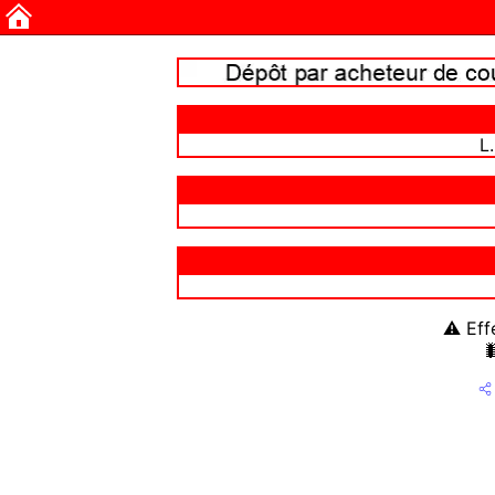
L
⚠ Effe
