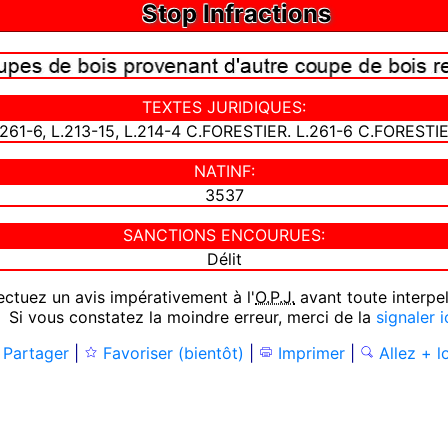
Stop Infractions
TEXTES JURIDIQUES:
.261-6, L.213-15, L.214-4 C.FORESTIER. L.261-6 C.FORESTIE
NATINF:
3537
SANCTIONS ENCOURUES:
Délit
ctuez un avis impérativement à l'
O.P.J.
avant toute interpel
 Si vous constatez la moindre erreur, merci de la
signaler i
Partager
|
Favoriser (bientôt)
|
Imprimer
|
Allez + l