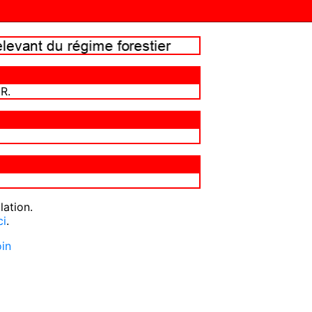
R.
lation.
ci
.
oin