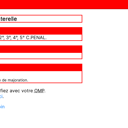
°, 3°, 4°, 5° C.PENAL.
e de majoration.
ifiez avec votre
OMP
.
ci
.
oin