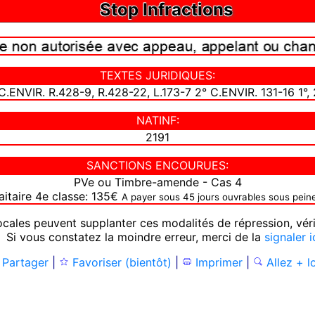
Stop Infractions
TEXTES JURIDIQUES:
C.ENVIR. R.428-9, R.428-22, L.173-7 2° C.ENVIR. 131-16 1°, 2
NATINF:
2191
SANCTIONS ENCOURUES:
PVe ou Timbre-amende - Cas 4
itaire 4e classe: 135€
A payer sous 45 jours ouvrables sous pein
ocales peuvent supplanter ces modalités de répression, vér
 Si vous constatez la moindre erreur, merci de la
signaler i
Partager
|
Favoriser (bientôt)
|
Imprimer
|
Allez + l