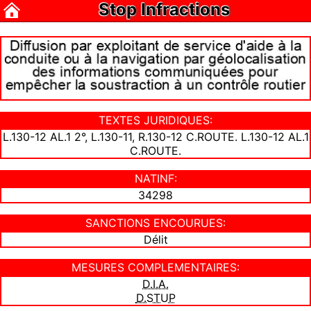
Stop Infractions
TEXTES JURIDIQUES:
L.130-12 AL.1 2°, L.130-11, R.130-12 C.ROUTE. L.130-12 AL.1
C.ROUTE.
NATINF:
34298
SANCTIONS ENCOURUES:
Délit
MESURES COMPLEMENTAIRES:
D.I.A.
D.STUP