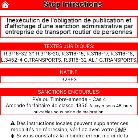
Stop Infractions
TEXTES JURIDIQUES:
R.3116-32 3°, R.3116-20, R.3116-15, R.3116-17, R.3116-18,
L.3452-4 C.TRANSPORTS. R.3116-32 AL.1 C.TRANSPORTS.
NATINF:
32963
SANCTIONS ENCOURUES:
PVe ou Timbre-amende - Cas 4
Amende forfaitaire 4e classe: 135€
A payer sous 45 jours
ouvrables sous peine de majoration.
⚠ Des instructions locales peuvent supplanter ces
modalités de répression, vérifiez avec votre
OMP
.
🐛 Si vous constatez la moindre erreur, merci de la