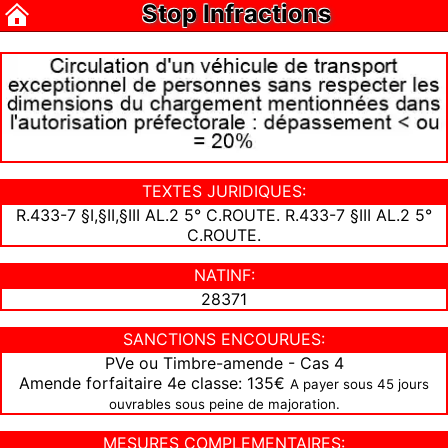
Stop Infractions
TEXTES JURIDIQUES:
R.433-7 §I,§II,§III AL.2 5° C.ROUTE. R.433-7 §III AL.2 5°
C.ROUTE.
NATINF:
28371
SANCTIONS ENCOURUES:
PVe ou Timbre-amende - Cas 4
Amende forfaitaire 4e classe: 135€
A payer sous 45 jours
ouvrables sous peine de majoration.
MESURES COMPLEMENTAIRES: