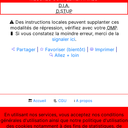
D.I.A.
D.STUP
⚠ Des instructions locales peuvent supplanter ces
modalités de répression, vérifiez avec votre
OMP
.
🐛 Si vous constatez la moindre erreur, merci de la
signaler ici
.
Partager
|
Favoriser (bientôt)
|
Imprimer
|
Allez + loin
🔙
Accueil
📃
CGU
ℹ
A propos
En utilisant nos services, vous acceptez nos conditions
générales d'utilisation ainsi que notre politique d'utilisation
des cookies notamment à des fins de statistiques, de