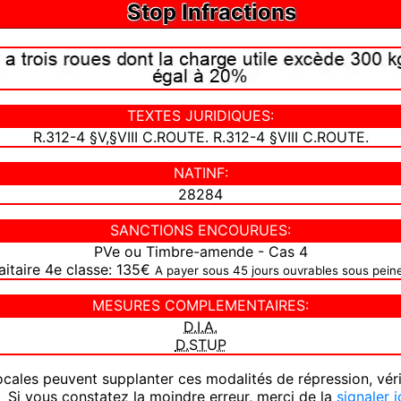
Stop Infractions
TEXTES JURIDIQUES:
R.312-4 §V,§VIII C.ROUTE. R.312-4 §VIII C.ROUTE.
NATINF:
28284
SANCTIONS ENCOURUES:
PVe ou Timbre-amende - Cas 4
itaire 4e classe: 135€
A payer sous 45 jours ouvrables sous pein
MESURES COMPLEMENTAIRES:
D.I.A.
D.STUP
ocales peuvent supplanter ces modalités de répression, vér
 Si vous constatez la moindre erreur, merci de la
signaler i