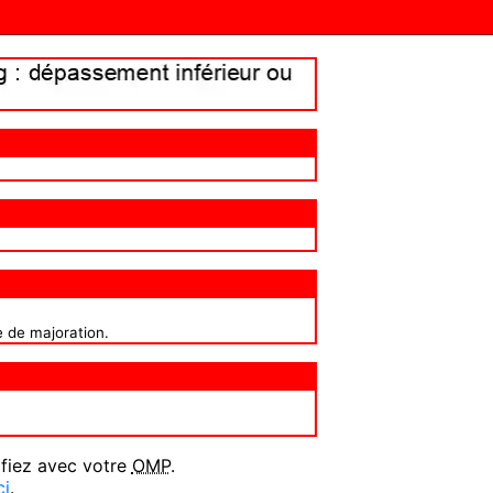
e de majoration.
ifiez avec votre
OMP
.
ci
.