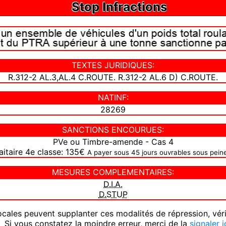
Stop Infractions
TEXTES JURIDIQUES:
R.312-2 AL.3,AL.4 C.ROUTE. R.312-2 AL.6 D) C.ROUTE.
NATINF:
28269
SANCTIONS ENCOURUES:
PVe ou Timbre-amende - Cas 4
itaire 4e classe: 135€
A payer sous 45 jours ouvrables sous pein
MESURES COMPLEMENTAIRES:
D.I.A.
D.STUP
ocales peuvent supplanter ces modalités de répression, vér
 Si vous constatez la moindre erreur, merci de la
signaler i