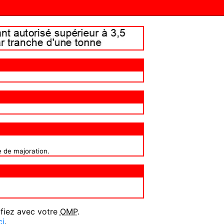
e de majoration.
ifiez avec votre
OMP
.
ci
.