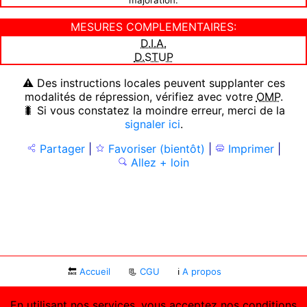
majoration.
MESURES COMPLEMENTAIRES:
D.I.A.
D.STUP
⚠ Des instructions locales peuvent supplanter ces
modalités de répression, vérifiez avec votre
OMP
.
🐛 Si vous constatez la moindre erreur, merci de la
signaler ici
.
Partager
|
Favoriser (bientôt)
|
Imprimer
|
Allez + loin
🔙
Accueil
📃
CGU
ℹ
A propos
En utilisant nos services, vous acceptez nos conditions